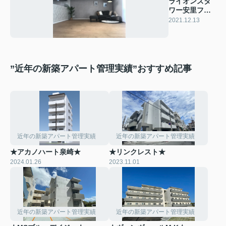
ライオンズタ
ワー安里フル
リノベーショ
2021.12.13
ン物件販売開
始です♪
”近年の新築アパート管理実績”おすすめ記事
近年の新築アパート管理実績
近年の新築アパート管理実績
★アカノハート泉崎★
★リンクレスト★
2024.01.26
2023.11.01
近年の新築アパート管理実績
近年の新築アパート管理実績