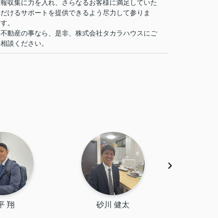
報収集に力を入れ、さらなるお客様に満足していた
だけるサポートを提供できるよう尽力して参りま
す。
不動産の事なら、是非、株式会社タカラハウスにご
相談ください。
平 翔
砂川 健太
呉