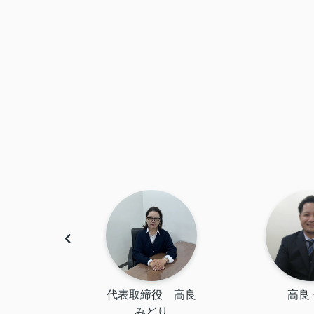
由美
代表取締役 高良
高良
みどり