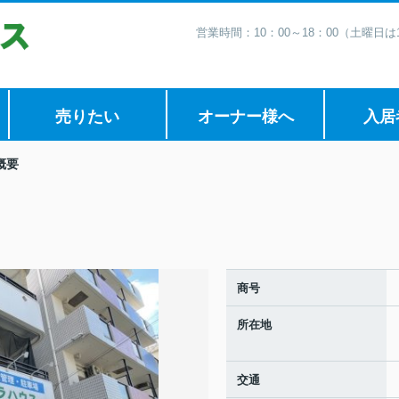
営業時間：10：00～18：00（土曜日
売りたい
オーナー様へ
入居
概要
商号
所在地
交通