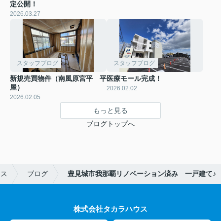
定公開！
2026.03.27
スタッフブログ
スタッフブログ
新規売買物件（南風原宮平 平
医療モール完成！
屋）
2026.02.02
2026.02.05
もっと見る
ブログトップへ
ウス
ブログ
豊見城市我那覇リノベーション済み 一戸建て♪
株式会社タカラハウス