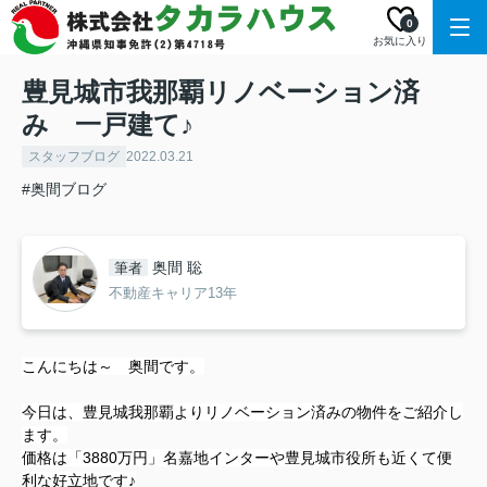
0
お気に入り
豊見城市我那覇リノベーション済
み 一戸建て♪
スタッフブログ
2022.03.21
#奥間ブログ
奥間 聡
筆者
不動産キャリア13年
こんにちは～ 奥間です。
今日は、豊見城我那覇よりリノベーション済みの物件をご紹介し
ます。
価格は「3880万円」名嘉地インターや豊見城市役所も近くて便
利な好立地です♪