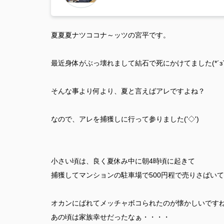
夏夏夏ナツココナ～ッツの宮平です。
最近身体がぶっ壊れまして結石で死にかけてました(*´з`
そんな事より何より、夏と言えばアレですよね？
なので、アレを捕獲しに行って参りました('◇')ゞ
小さい頃は、良く夏休み中に朝4時頃に起きて
捕獲してマンションの駐車場で500円程で売りさばい
オカンにばれてメッチャボコられたのが懐かしいです
あの頃は家族幸せだったなぁ・・・・