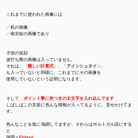
これまでに使われた画像には
✓
机の画像
✓
南京錠の画像であり
子供の笑顔
波打ち際の画像は入っていません。
それは、「
難しい計算式
」、「
アインシュタイ
ン
」
も入っていないと同様に、これまでにその画像を
使用していないという証明になります。
そして、
ポイント事に色つきの太文字を入れ込んでます
しばしばこの文節に色んな情報が入ってるように、見せかけてま
す。
色んなことを急に強調してますが、それらはポルトガル語にする
と
強調＝
Enfase