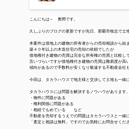
こんにちは～ 奥間です。
久しぶりのブログの更新ですが先日、那覇市牧志で土
本案件は借地上の建物の所有者からの売却相談から始
築４０年以上の木造住宅の売却の依頼でしたが
借地権付き建物の売買は完全な所有権の売買と比較し
言いづらいですが借地権付き建物の売買は難易度が高
傾向があるので手数料が安くなり敬遠する不動産会社
今回は、タカラハウスで地主様と交渉して土地も一緒
タカラハウスには問題を解決するノウハウがあります
・物件に問題がある
・権利関係に問題がある
・相続でもめている など
不動産を売却するうえでの問題はタカラハウスと一緒
「査定と相談は無料」ですのでお気軽にお問合せくだ