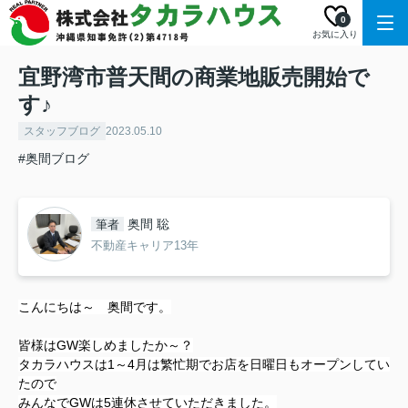
0
お気に入り
宜野湾市普天間の商業地販売開始で
す♪
スタッフブログ
2023.05.10
#奥間ブログ
奥間 聡
筆者
不動産キャリア13年
こんにちは～ 奥間です。
皆様はGW楽しめましたか～？
タカラハウスは1～4月は繁忙期でお店を日曜日もオープンしてい
たので
みんなでGWは5連休させていただきました。