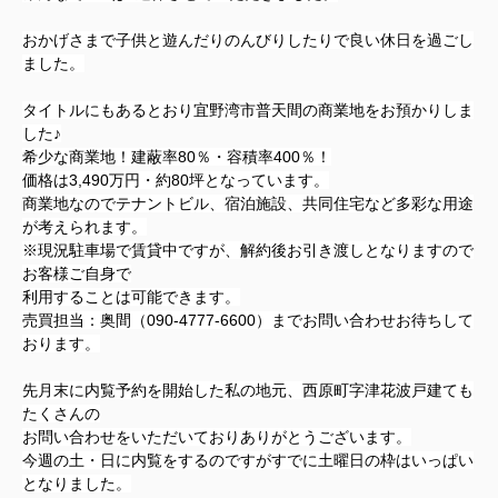
おかげさまで子供と遊んだりのんびりしたりで良い休日を過ごし
ました。
タイトルにもあるとおり宜野湾市普天間の商業地をお預かりしま
した♪
希少な商業地！建蔽率80％・容積率400％！
価格は3,490万円・約80坪となっています。
商業地なのでテナントビル、宿泊施設、共同住宅など多彩な用途
が考えられます。
※現況駐車場で賃貸中ですが、解約後お引き渡しとなりますので
お客様ご自身で
利用することは可能できます。
売買担当：奥間（090-4777-6600）までお問い合わせお待ちして
おります。
先月末に内覧予約を開始した私の地元、西原町字津花波戸建ても
たくさんの
お問い合わせをいただいておりありがとうございます。
今週の土・日に内覧をするのですがすでに土曜日の枠はいっぱい
となりました。