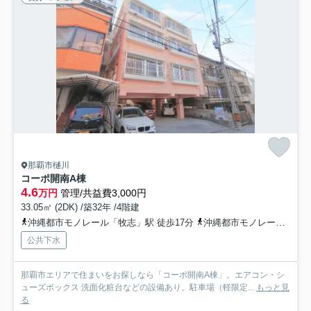
那覇市樋川
コーポ開南A棟
4.6
万円
管理/共益費3,000円
33.05㎡ (2DK) /築32年 /4階建
沖縄都市モノレール「牧志」駅 徒歩17分
沖縄都市モノレール「安里」駅 徒歩17分
公共下水
那覇市エリアで住まいをお探しなら「コーポ開南A棟」。エアコン・シ
ューズボックス 洗面化粧台などの設備あり。駐車場（軽限定...
もっと見
る