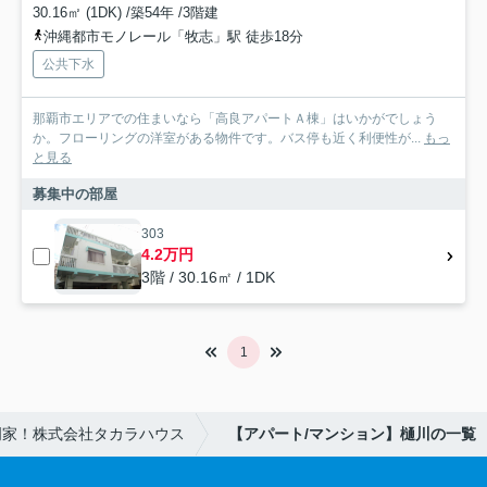
30.16㎡ (1DK) /築54年 /3階建
沖縄都市モノレール「牧志」駅 徒歩18分
公共下水
那覇市エリアでの住まいなら「高良アパートＡ棟」はいかがでしょう
か。フローリングの洋室がある物件です。バス停も近く利便性が...
もっ
と見る
募集中の部屋
303
4.2万円
3階 / 30.16㎡ / 1DK
1
門家！株式会社タカラハウス
【アパート/マンション】樋川の一覧