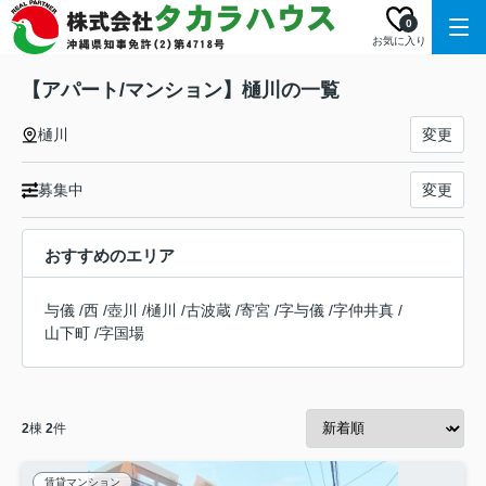
0
お気に入り
【アパート/マンション】樋川の一覧
樋川
変更
募集中
変更
おすすめのエリア
与儀
/
西
/
壺川
/
樋川
/
古波蔵
/
寄宮
/
字与儀
/
字仲井真
/
山下町
/
字国場
2
棟
2
件
賃貸マンション