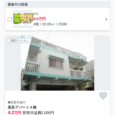
募集中の部屋
401
4.6万円
4階 / 33.05㎡ / 2SDK
賃貸マンション
那覇市樋川
高良アパートＡ棟
4.2
万円
管理/共益費2,000円