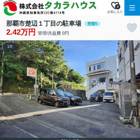
0
お気に入り
那覇市楚辺１丁目の駐車場
空室5
2.42万円
管理/共益費 0円
1
/
5