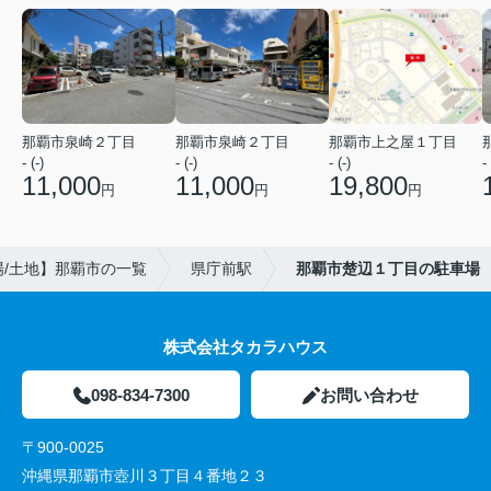
那覇市泉崎２丁目
那覇市泉崎２丁目
那覇市上之屋１丁目
- (-)
- (-)
- (-)
- 
11,000
11,000
19,800
円
円
円
場/土地】那覇市の一覧
県庁前駅
那覇市楚辺１丁目の駐車場
株式会社タカラハウス
098-834-7300
お問い合わせ
〒900-0025
沖縄県那覇市壺川３丁目４番地２３