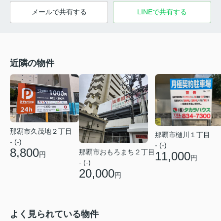
メールで共有する
LINEで共有する
近隣の物件
那覇市久茂地２丁目
那覇市樋川１丁目
- (-)
- (-)
8,800
那覇市おもろまち２丁目
11,000
円
円
- (-)
20,000
円
よく見られている物件