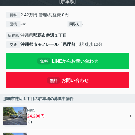
【駐車場】
2.42万円 管理/共益費 0円
賃料
-㎡
-
面積
間取り
沖縄県
那覇市
楚辺
１丁目
所在地
沖縄都市モノレール
「
県庁前
」駅 徒歩12分
交通
LINEからお問い合わせ
無料
お問い合わせ
無料
那覇市楚辺１丁目の駐車場の募集中物件
№05
24,200円
-(-)