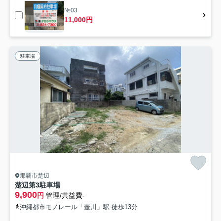
№03
11,000円
駐車場
那覇市楚辺
楚辺第3駐車場
9,900
円
管理/共益費-
沖縄都市モノレール「壺川」駅 徒歩13分