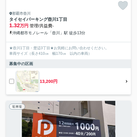
那覇市壺川
タイセイパーキング壺川1丁目
1.32
万円
管理/共益費-
沖縄都市モノレール「壺川」駅 徒歩13分
★壺川1丁目・楚辺3丁目★お気軽にお問い合わせください。
車両サイズ（長さ410㎝ 幅170㎝ 以内の車両）
募集中の区画
13,200円
駐車場