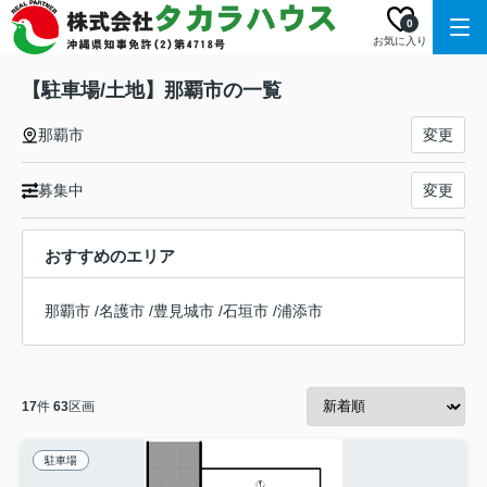
0
お気に入り
【駐車場/土地】那覇市の一覧
那覇市
変更
募集中
変更
おすすめのエリア
那覇市
/
名護市
/
豊見城市
/
石垣市
/
浦添市
17
件
63
区画
駐車場