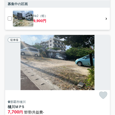
募集中の区画
№2（軽）
9,900円
駐車場
那覇市樋川
樋川ＭＰ5
7,700
円
管理/共益費-