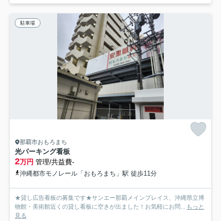
駐車場
那覇市おもろまち
光パーキング看板
2
万円
管理/共益費-
沖縄都市モノレール「おもろまち」駅 徒歩11分
★貸し広告看板の募集です★サンエー那覇メインプレイス、沖縄県立博
物館・美術館近くの貸し看板に空きが出ました！お気軽にお問...
もっと
見る