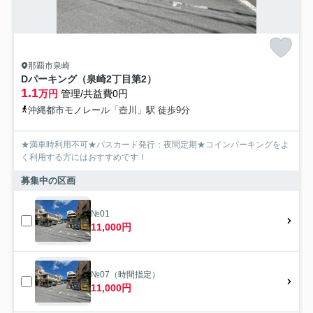
那覇市泉崎
Dパーキング（泉崎2丁目第2）
1.1
万円
管理/共益費0円
沖縄都市モノレール「壺川」駅 徒歩9分
★満車時利用不可★パスカード発行：夜間定期★コインパーキングをよ
く利用する方にはおすすめです！
募集中の区画
№01
11,000円
№07（時間指定）
11,000円