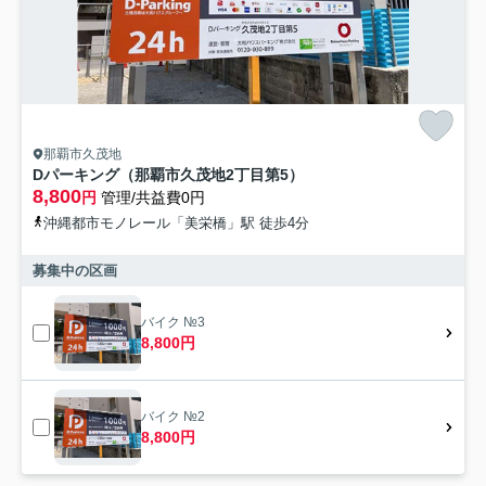
那覇市久茂地
Dパーキング（那覇市久茂地2丁目第5）
8,800
円
管理/共益費0円
沖縄都市モノレール「美栄橋」駅 徒歩4分
募集中の区画
バイク №3
8,800円
バイク №2
8,800円