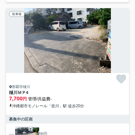
駐車場
那覇市樋川
樋川ＭＰ4
7,700
円
管理/共益費-
沖縄都市モノレール「壺川」駅 徒歩20分
募集中の区画
№05