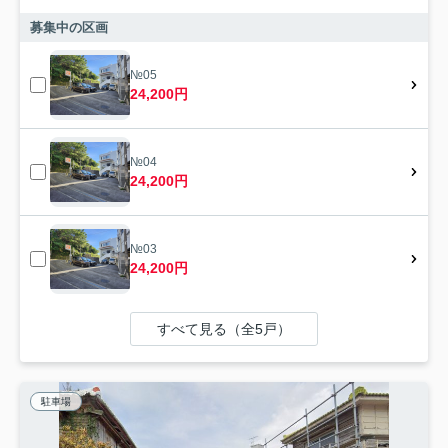
募集中の区画
№05
24,200円
№04
24,200円
№03
24,200円
すべて見る（全5戸）
駐車場