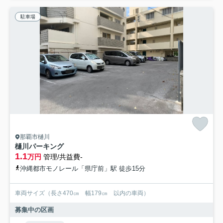
駐車場
那覇市樋川
樋川パーキング
1.1
万円
管理/共益費-
沖縄都市モノレール「県庁前」駅 徒歩15分
車両サイズ（長さ470㎝ 幅179㎝ 以内の車両）
募集中の区画