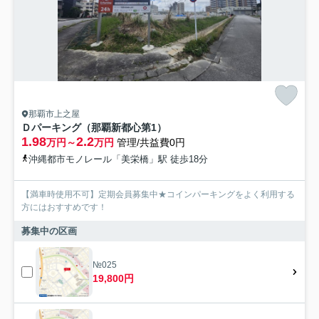
那覇市上之屋
Ｄパーキング（那覇新都心第1）
1.98
2.2
万円～
万円
管理/共益費0円
沖縄都市モノレール「美栄橋」駅 徒歩18分
【満車時使用不可】定期会員募集中★コインパーキングをよく利用する
方にはおすすめです！
募集中の区画
№025
19,800円