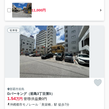
11,000円
駐車場
那覇市前島
Dパーキング（前島3丁目第5）
1.54
万円
管理/共益費0円
沖縄都市モノレール「美栄橋」駅 徒歩7分