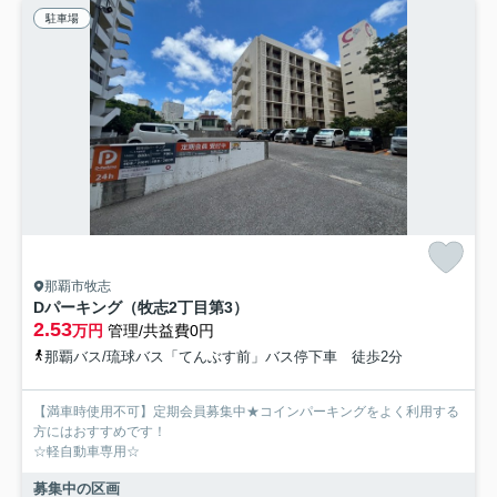
駐車場
那覇市牧志
Dパーキング（牧志2丁目第3）
2.53
万円
管理/共益費0円
那覇バス/琉球バス「てんぶす前」バス停下車 徒歩2分
【満車時使用不可】定期会員募集中★コインパーキングをよく利用する
方にはおすすめです！
☆軽自動車専用☆
募集中の区画