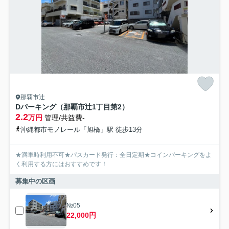
那覇市辻
Dパーキング（那覇市辻1丁目第2）
2.2
万円
管理/共益費-
沖縄都市モノレール「旭橋」駅 徒歩13分
★満車時利用不可★パスカード発行：全日定期★コインパーキングをよ
く利用する方にはおすすめです！
募集中の区画
№05
22,000円