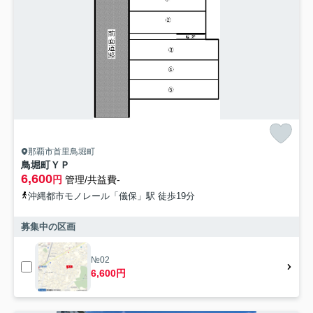
那覇市首里鳥堀町
鳥堀町ＹＰ
6,600
円
管理/共益費-
沖縄都市モノレール「儀保」駅 徒歩19分
募集中の区画
№02
6,600円