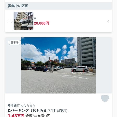
募集中の区画
A
20,000円
駐車場
那覇市おもろまち
Dパーキング（おもろまち4丁目第4）
1.43
万円
管理/共益費0円