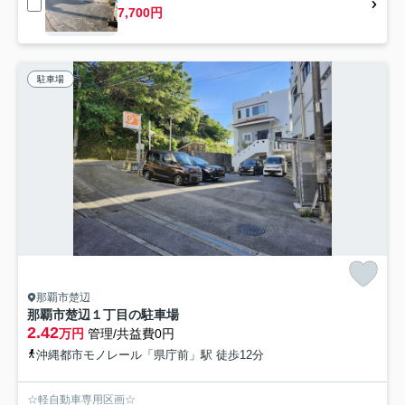
7,700円
駐車場
那覇市楚辺
那覇市楚辺１丁目の駐車場
2.42
万円
管理/共益費0円
沖縄都市モノレール「県庁前」駅 徒歩12分
☆軽自動車専用区画☆