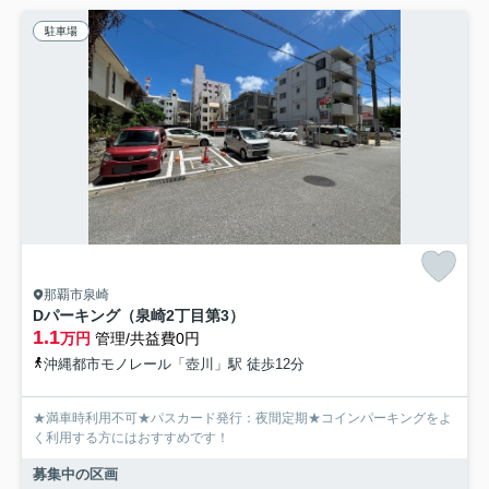
駐車場
那覇市泉崎
Dパーキング（泉崎2丁目第3）
1.1
万円
管理/共益費0円
沖縄都市モノレール「壺川」駅 徒歩12分
★満車時利用不可★パスカード発行：夜間定期★コインパーキングをよ
く利用する方にはおすすめです！
募集中の区画