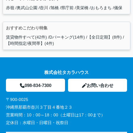
赤嶺
奥武山公園
壺川
旭橋
県庁前
美栄橋
おもろまち
儀保
おすすめこだわり特集
賃貸物件すべて(42件)
Dパーキング(14件)
【全日定期】(8件)
【時間指定/夜間帯】(4件)
株式会社タカラハウス
098-834-7300
お問い合わせ
〒900-0025
沖縄県那覇市壺川３丁目４番地２３
営業時間：
10：00～18：00（土曜日は17：00まで）
定休日：
水曜日・日曜日・祝祭日