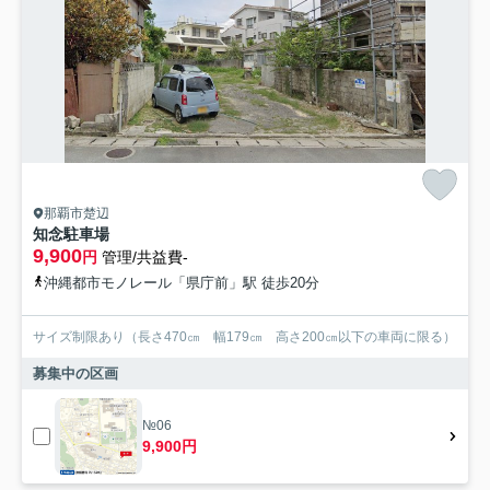
那覇市楚辺
知念駐車場
9,900
円
管理/共益費-
沖縄都市モノレール「県庁前」駅 徒歩20分
サイズ制限あり（長さ470㎝ 幅179㎝ 高さ200㎝以下の車両に限る）
募集中の区画
№06
9,900円