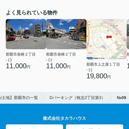
よく見られている物件
那覇市泉崎２丁目
那覇市泉崎２丁目
- (-)
- (-)
- 
11,000
11,000
那覇市上之屋１丁目
円
円
- (-)
19,800
円
/土地】那覇市の一覧
Dパーキング（牧志2丁目第3）
№09
株式会社タカラハウス