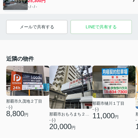
25,300円
- / - / -
メールで共有する
LINEで共有する
近隣の物件
那覇市久茂地２丁目
那覇市樋川１丁目
- (-)
- (-)
8,800
11,000
那覇市おもろまち２丁目
円
円
- (-)
- 
20,000
円