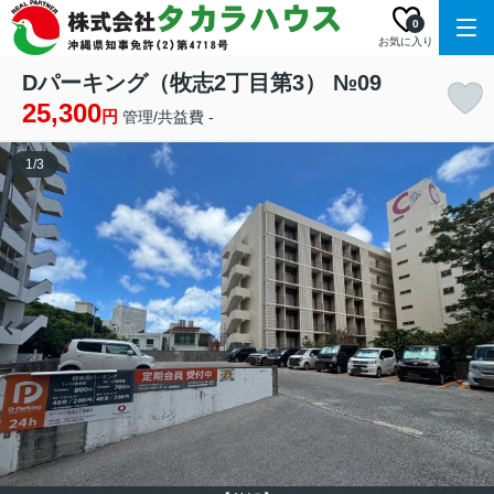
0
お気に入り
Dパーキング（牧志2丁目第3） №09
25,300
円
管理/共益費 -
1
/
3