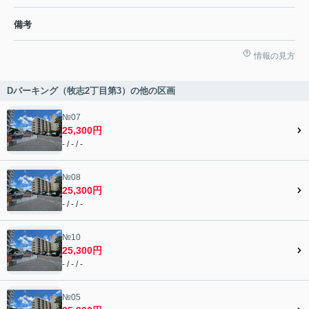
備考
情報の見方
Dパーキング（牧志2丁目第3）の他の区画
№07
25,300円
- / - / -
№08
25,300円
- / - / -
№10
25,300円
- / - / -
№05