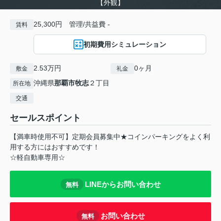
【外観】
25,300円 管理/共益費 -
賃料
初期費用シミュレーション
2.53万円
0ヶ月
敷金
礼金
沖縄県
那覇市
牧志
２丁目
所在地
交通
セールスポイント
【満車時使用不可】定期会員募集中★コインパーキングをよく利
用する方にはおすすめです！
☆軽自動車専用☆
LINEからお問い合わせ
無料
お問い合わせ
無料