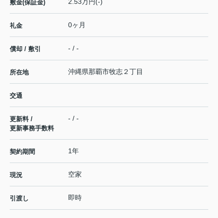
2.53万円(-)
敷金(保証金)
0ヶ月
礼金
- / -
償却 / 敷引
沖縄県
那覇市
牧志
２丁目
所在地
交通
- / -
更新料 /
更新事務手数料
1年
契約期間
空家
現況
即時
引渡し