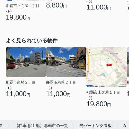
- (-)
- 
8,800
11,000
那覇市上之屋１丁目
円
円
- (-)
19,800
円
よく見られている物件
那覇市泉崎２丁目
那覇市泉崎２丁目
- (-)
- (-)
- 
11,000
11,000
那覇市上之屋１丁目
円
円
- (-)
19,800
円
ス
【駐車場/土地】那覇市の一覧
光パーキング看板
A