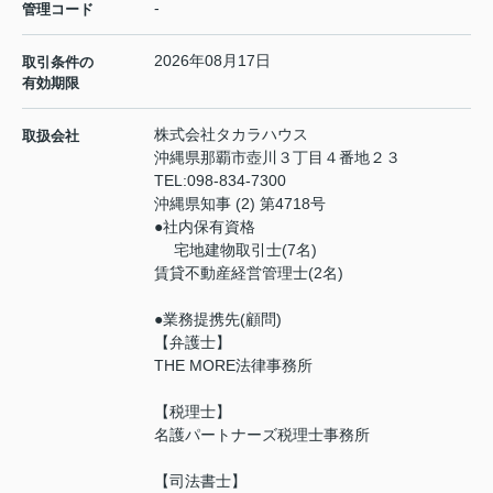
-
管理コード
2026年08月17日
取引条件の
有効期限
株式会社タカラハウス
取扱会社
沖縄県那覇市壺川３丁目４番地２３
TEL:
098-834-7300
沖縄県知事 (2) 第4718号
●社内保有資格
宅地建物取引士(7名)
賃貸不動産経営管理士(2名)
●業務提携先(顧問)
【弁護士】
THE MORE法律事務所
【税理士】
名護パートナーズ税理士事務所
【司法書士】