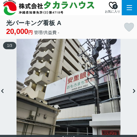
0
お気に入り
光パーキング看板 A
20,000
円
管理/共益費 -
1
/
3