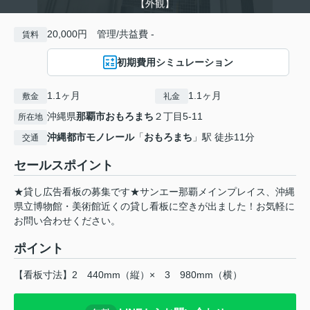
【外観】
20,000円 管理/共益費 -
賃料
初期費用シミュレーション
1.1ヶ月
1.1ヶ月
敷金
礼金
沖縄県
那覇市
おもろまち
２丁目5-11
所在地
沖縄都市モノレール
「
おもろまち
」駅 徒歩11分
交通
セールスポイント
★貸し広告看板の募集です★サンエー那覇メインプレイス、沖縄
県立博物館・美術館近くの貸し看板に空きが出ました！お気軽に
お問い合わせください。
ポイント
【看板寸法】2
440mm（縦）×
3
980mm（横）