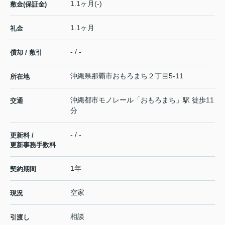
1.1ヶ月(-)
敷金(保証金)
1.1ヶ月
礼金
- / -
償却 / 敷引
沖縄県
那覇市
おもろまち
２丁目5-11
所在地
沖縄都市モノレール
「
おもろまち
」駅 徒歩11
交通
分
- / -
更新料 /
更新事務手数料
1年
契約期間
空家
現況
相談
引渡し