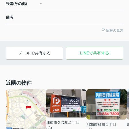
-
設備(その他)
備考
情報の見方
メールで共有する
LINEで共有する
近隣の物件
那覇市久茂地２丁目
那覇市樋川１丁目
- (-)