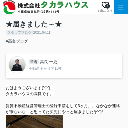
0
お気に入り
★届きました～★
スタッフブログ
2021.04.11
#高良ブログ
高良 一史
筆者
不動産キャリア10年
おはようございます('◇')ゞ
タカラハウスの高良です。
賃貸不動産経営管理士の登録申請をして3ヶ月。。なかなか連絡
が来ないな～と思ってた矢先にやっと届きました!(^^)!