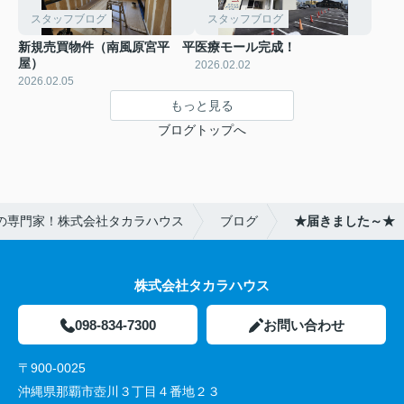
スタッフブログ
スタッフブログ
新規売買物件（南風原宮平 平
医療モール完成！
屋）
2026.02.02
2026.02.05
もっと見る
ブログトップへ
の専門家！株式会社タカラハウス
ブログ
★届きました～★
株式会社タカラハウス
098-834-7300
お問い合わせ
〒900-0025
沖縄県那覇市壺川３丁目４番地２３