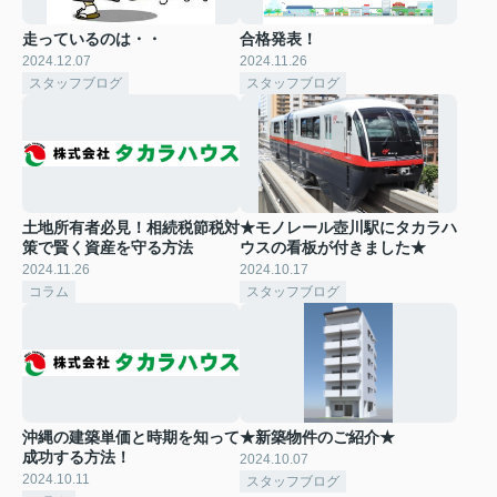
走っているのは・・
合格発表！
2024.12.07
2024.11.26
スタッフブログ
スタッフブログ
土地所有者必見！相続税節税対
★モノレール壺川駅にタカラハ
策で賢く資産を守る方法
ウスの看板が付きました★
2024.11.26
2024.10.17
コラム
スタッフブログ
沖縄の建築単価と時期を知って
★新築物件のご紹介★
成功する方法！
2024.10.07
2024.10.11
スタッフブログ