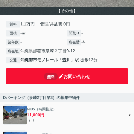
【その他】
1.1万円 管理/共益費 0円
賃料
-㎡
-
面積
間取り
-
-/-
築年数
所在階
沖縄県那覇市泉崎２丁目9-12
所在地
沖縄都市モノレール
「
壺川
」駅 徒歩12分
交通
お問い合わせ
無料
Dパーキング（泉崎2丁目第3）の募集中物件
№05（時間指定）
11,000円
- / - / -